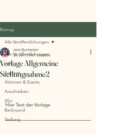
Natur erhalten
Beitrag
Alle Veröffentlichungen
Jens Burmester
Alle Veröffentlichungen
26. Jan.
3 Min. Lesezeit
Vorlage Allgemeine
Info
Stellungnahme2
Support
Aktionen & Events
Anschreiben
2Go
Hier Text der Vorlage
Backround
Stellung