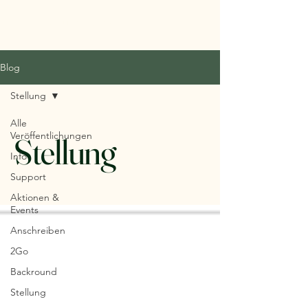
Natur erhalten
Blog
Stellung
Alle
Veröffentlichungen
Stellung
Info
Support
Aktionen &
Events
Anschreiben
2Go
Backround
Stellung