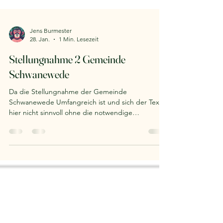
Jens Burmester
28. Jan.
1 Min. Lesezeit
Stellungnahme 2 Gemeinde
Schwanewede
Da die Stellungnahme der Gemeinde
Schwanewede Umfangreich ist und sich der Text
hier nicht sinnvoll ohne die notwendige
Formatierung & Grafik wiedergeben lässt, bitte
hier direkt den Link aufrufen. Daraufhin wird die
Stellungnahme vollständig angezeigt.