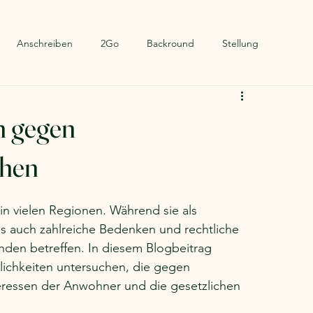
llkommen
Über uns
Termine
Muster
More
Anschreiben
2Go
Backround
Stellung
n gegen
ehen
in vielen Regionen. Während sie als 
es auch zahlreiche Bedenken und rechtliche 
en betreffen. In diesem Blogbeitrag 
lichkeiten untersuchen, die gegen 
eressen der Anwohner und die gesetzlichen 