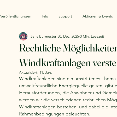
Start
Wi
 Veröffentlichungen
Info
Support
Aktionen & Events
Jens Burmester
30. Dez. 2025
3 Min. Lesezeit
Rechtliche Möglichkeite
Windkraftanlagen verst
Aktualisiert:
11. Jan.
Windkraftanlagen sind ein umstrittenes Thema 
umweltfreundliche Energiequelle gelten, gibt 
Herausforderungen, die Anwohner und Gemeind
werden wir die verschiedenen rechtlichen Mög
Windkraftanlagen bestehen, und dabei die Int
Rahmenbedingungen beleuchten.